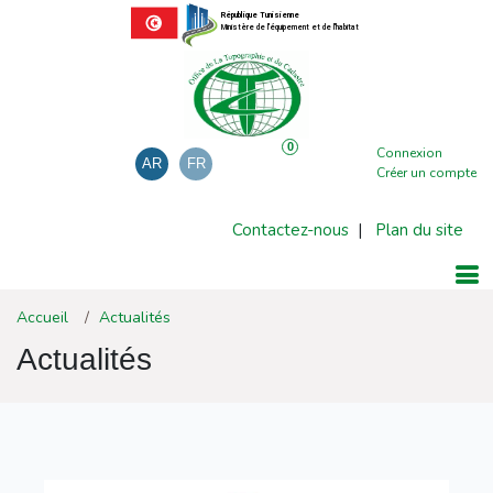
République Tunisienne
Ministère de l'équipement et de l'habitat
0
Connexion
AR
FR
Créer un compte
Contactez-nous
|
Plan du site
Accueil
Actualités
Actualités