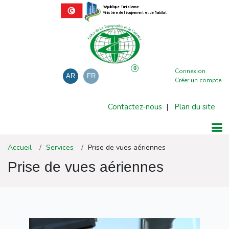
République Tunisienne
Ministère de l'équipement et de l'habitat
0
Connexion
AR
FR
Créer un compte
Contactez-nous
|
Plan du site
Accueil
Services
Prise de vues aériennes
Prise de vues aériennes