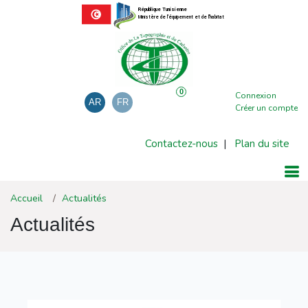
République Tunisienne
Ministère de l'équipement et de l'habitat
0
Connexion
AR
FR
Créer un compte
Contactez-nous
|
Plan du site
Accueil
Actualités
Actualités