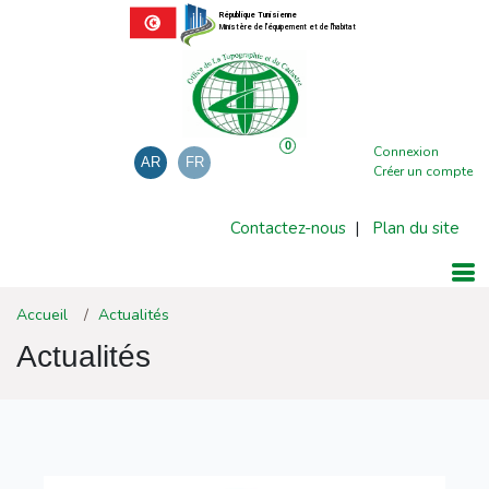
République Tunisienne
Ministère de l'équipement et de l'habitat
0
Connexion
AR
FR
Créer un compte
Contactez-nous
|
Plan du site
Accueil
Actualités
Actualités